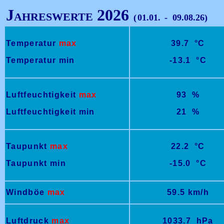
Jahreswerte 2026
(
01.01.
-
09.08.26)
Temperatur
max
39.7 °C
Temperatur min
-13.1 °C
Luftfeuchtigkeit
max
93 %
Luftfeuchtigkeit min
21 %
Taupunkt
max
22.2 °C
Taupunkt min
-15.0 °C
Windböe
max
59.5 km/h
Luftdruck
max
1033.7 hPa