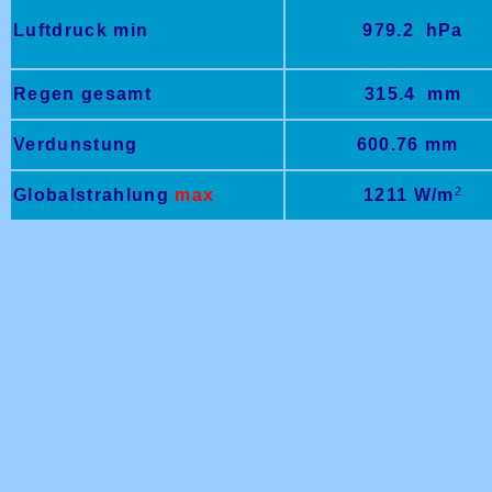
Luftdruck min
979.2 hPa
Regen gesamt
315.4 mm
Verdunstung
600.76 mm
2
Globalstrahlung
max
1211 W/m